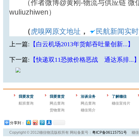
（作者微博@黄刚-物流与供应链 微
wuliuzhiwen）
（
虎嗅网原文地址
，
民航新闻实时
上一篇:
【白云机场2013年货邮吞吐量创新...】
下一篇:
【快递双11恐掀价格恶战 通达系排...
我要发货
我要查货
洽谈业务
了解穗佳
航班查询
网点查询
网点查询
穗佳宣传片
货物查询
穗佳简介
分享到：
Copyright © 2012穗佳物流版权所有 网站备案号：
粤ICP备06115751号
穗佳物